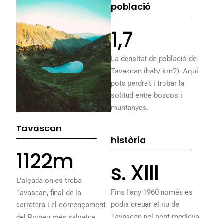
població
1,7
La densitat de població de
Tavascan (hab/ km2). Aquí
pots perdre’t i trobar la
solitud entre boscos i
muntanyes.
Tavascan
història
1122m
s. XIII
L’alçada on es troba
Fins l’any 1960 només es
Tavascan, final de la
podia creuar el riu de
carretera i el començament
Tavascan pel pont medieval
del Pirineu més salvatge.