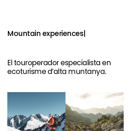
Mountain
aca
|
El touroperador especialista en
ecoturisme d’alta muntanya.
Bateig
Mountain
d’Esquí de
Hiking
Muntanya
Week