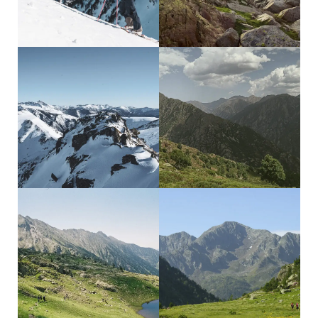
experience
experience
Skitouring
El Camí
Week
del Sol
experience
experience
Muntanyes
La Porta
de Llibertat
del Cel
experience
experience