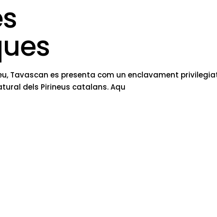
es
ques
irineu, Tavascan es presenta com un enclavament privilegia
atural dels Pirineus catalans. Aqu